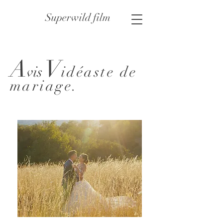
Superwild film
A
V
vis
idéa
st
e de
mariage.