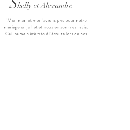
S
helly et Alexandre
"Mon mari et moi l'avions pris pour notre
mariage en juillet et nous en sommes ravis.
Guillaume a été très à l'écoute lors de nos
entretiens précédents l'évènement et a
respecté toutes nos demandes. Très
agréable aussi le jour J. Les vidéos que nous
avons reçu sont juste magnifiques!! Nous le
recommandons vivement. Mille mercis pour
le travail fourni !!"